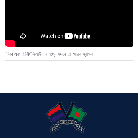
বিডা এবং ডিবিসিসিআই এর মধ্যে সমঝোতা স্মারক স্বাক্ষর