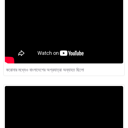
করোনার মধ্যেও বাংলাদেশের অগ্রযাত্রা অব্যাহত ছিলো